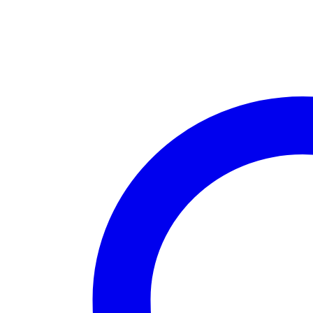
กลม
โค
ขุน
สไลด์
200
กรัม
ชิ้น