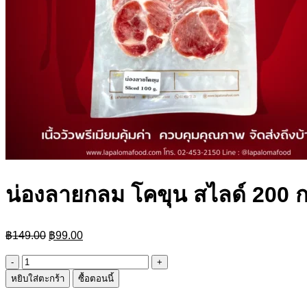
น่องลายกลม โคขุน สไลด์ 200 ก
Original
Current
฿
149.00
฿
99.00
price
price
was:
is:
จำนวน
฿149.00.
฿99.00.
หยิบใส่ตะกร้า
ซื้อตอนนี้
น่อง
ลาย