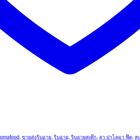
lomafood
,
ขายส่งริบอาย
,
ริบอาย
,
ริบอายสเต๊ก
,
ลา ปาโลมา ฟู๊ด
,
สเ