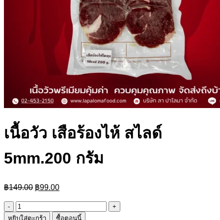
เนื้อวัว เสือร้องไห้ สไลด์
5mm.200 กรัม
Original
Current
฿
149.00
฿
99.00
price
price
was:
is:
จำนวน
฿149.00.
฿99.00.
หยิบใส่ตะกร้า
ซื้อตอนนี้
เนื้อ