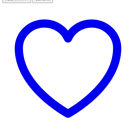
วัว
เสือ
ร้องไห้
สไลด์
5mm.200
กรัม
ชิ้น