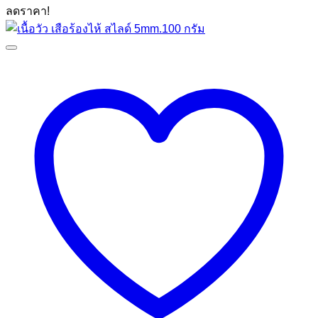
ลดราคา!
฿85.00.
฿65.00.