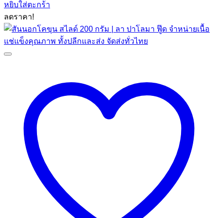
หยิบใส่ตะกร้า
was:
is:
ลดราคา!
฿259.00.
฿205.00.