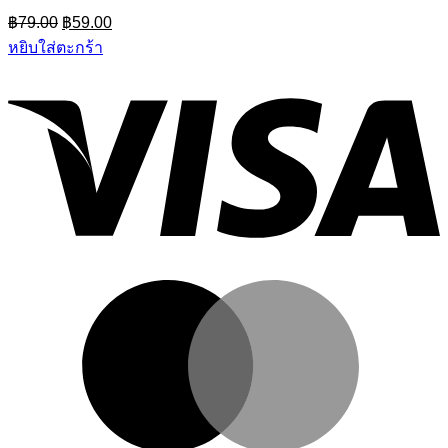
Original
Current
฿
79.00
฿
59.00
price
price
หยิบใส่ตะกร้า
was:
is:
฿79.00.
฿59.00.