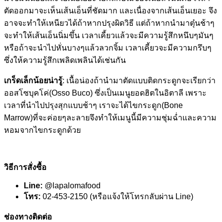
ตัดออกมาจะเห็นเส้นเอ็นที่ชัดมาก และเนื่องจากเส้นเอ็นเยอะ จึง
อาจจะทำให้เหนียวได้ถ้าหากปรุงผิดวิธี แต่ถ้าหากนำมาตุ๋นช้าๆ
จะทำให้เส้นเอ็นนิ่มขึ้น เวลาเคี้ยวแล้วจะมีความรู้สึกหนึบๆมันๆ
หรือถ้าจะนำไปหั่นบางๆแล้วลวกจิ้ม เวลาเคี้ยวจะมีความกรึบๆ
ซึ่งให้ความรู้สึกเพลิดเพลินได้เช่นกัน
เกร็ดเล็กน้อยน่ารู้
: เนื้อน่องถ้านำมาตัดแบบติดกระดูกจะเรียกว่า
ออสโซบุคโค่(Osso Buco) ซึ่งเป็นเมนูยอดฮิตในอิตาลี เพราะ
เวลาที่นำไปปรุงสุกแบบช้าๆ เราจะได้ไขกระดูก(Bone
Marrow)ที่จะค่อยๆละลายจึงทำให้เมนูนี้มีความชุ่มฉ่ำและความ
หอมจากไขกระดูกด้วย
วิธีการสั่งซื้อ
Line:
@lapalomafood
โทร:
02-453-2150 (หรือแจ้งให้โทรกลับผ่าน Line)
ช่องทางติดต่อ