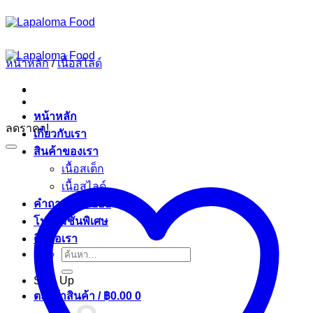
ข้าม
ไป
ยัง
หน้าหลัก
/
เนื้อสไลด์
เนื้อหา
หน้าหลัก
ลดราคา!
เกี่ยวกับเรา
สินค้าของเรา
เนื้อสเต็ก
เนื้อสไลด์
คำถามที่พบบ่อย
โปรโมชั่นพิเศษ
ติดต่อเรา
ค้นหา:
Sign Up
ตะกร้าสินค้า /
฿
0.00
0