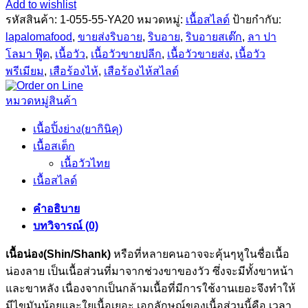
Add to wishlist
รหัสสินค้า:
1-055-55-YA20
หมวดหมู่:
เนื้อสไลด์
ป้ายกำกับ:
lapalomafood
,
ขายส่งริบอาย
,
ริบอาย
,
ริบอายสเต๊ก
,
ลา ปา
โลมา ฟู๊ด
,
เนื้อวัว
,
เนื้อวัวขายปลีก
,
เนื้อวัวขายส่ง
,
เนื้อวัว
พรีเมียม
,
เสือร้องไห้
,
เสือร้องไห้สไลด์
หมวดหมู่สินค้า
เนื้อปิ้งย่าง(ยากินิคุ)
เนื้อสเต็ก
เนื้อวัวไทย
เนื้อสไลด์
คำอธิบาย
บทวิจารณ์ (0)
เนื้อน่อง(Shin/Shank)
หรือที่หลายคนอาจจะคุ้นๆหูในชื่อเนื้อ
น่องลาย เป็นเนื้อส่วนที่มาจากช่วงขาของวัว ซึ่งจะมีทั้งขาหน้า
และขาหลัง เนื่องจากเป็นกล้ามเนื้อที่มีการใช้งานเยอะจึงทำให้
มีไขมันน้อยและใยเนื้อเยอะ เอกลักษณ์ของเนื้อส่วนนี้คือ เวลา