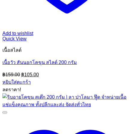
Add to wishlist
Quick View
เนื้อสไลด์
เนื้อวัว สันนอกโคขุน สไลด์ 200 กรัม
Original
Current
฿
159.00
฿
105.00
price
price
หยิบใส่ตะกร้า
was:
is:
ลดราคา!
฿159.00.
฿105.00.