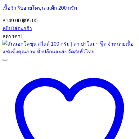
เนื้อวัว ริบอายโคขุน สเต๊ก 200 กรัม
Original
Current
฿
149.00
฿
95.00
price
price
หยิบใส่ตะกร้า
was:
is:
ลดราคา!
฿149.00.
฿95.00.