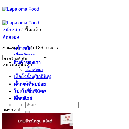
ข้าม
ไป
ยัง
เนื้อหา
หน้าหลัก
/
เนื้อสเต็ก
คัดกรอง
Showing 1–12 of 36 results
หน้าหลัก
เกี่ยวกับเรา
สินค้าของเรา
หมวดหมู่สินค้า
เนื้อสเต็ก
เนื้อปิ้งย่าง(ยากินิคุ)
เนื้อสไลด์
เนื้อสเต็ก
คำถามที่พบบ่อย
เนื้อวัวไทย
โปรโมชั่นพิเศษ
เนื้อสไลด์
ติดต่อเรา
ค้นหา:
ลดราคา!
Sign Up
ตะกร้าสินค้า /
฿
0.00
0