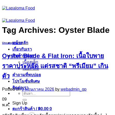
ข้าม
ไป
ยัง
เนื้อหา
Tag Archives:
Oyster Blade
หน้าหลัก
Uncategorized
เกี่ยวกับเรา
Oyster Blade & Flat Iron: เนื้อใบพาย
สินค้าของเรา
เนื้อสเต็ก
ราคาประหยัด แต่รสชาติ “พรีเมียม” เกิน
เนื้อสไลด์
ตัว
คำถามที่พบบ่อย
โปรโมชั่นพิเศษ
ติดต่อเรา
Posted on
9 พฤษภาคม 2026
by
webadmin_gp
ค้นหา:
09
Sign Up
พ.ค.
ตะกร้าสินค้า /
฿
0.00
0