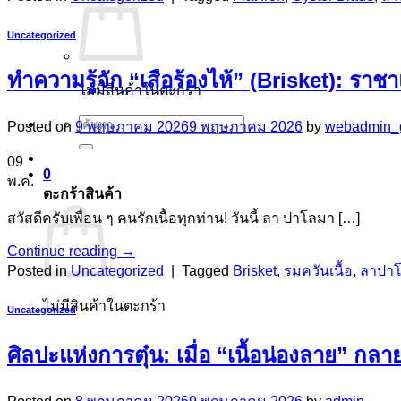
Uncategorized
ทำความรู้จัก “เสือร้องไห้” (Brisket): ราช
ไม่มีสินค้าในตะกร้า
ค้นหา:
Posted on
9 พฤษภาคม 2026
9 พฤษภาคม 2026
by
webadmin_
09
0
พ.ค.
ตะกร้าสินค้า
สวัสดีครับเพื่อน ๆ คนรักเนื้อทุกท่าน! วันนี้ ลา ปาโลมา […]
Continue reading
→
Posted in
Uncategorized
|
Tagged
Brisket
,
รมควันเนื้อ
,
ลาปาโ
ไม่มีสินค้าในตะกร้า
Uncategorized
ศิลปะแห่งการตุ๋น: เมื่อ “เนื้อน่องลาย” กลาย