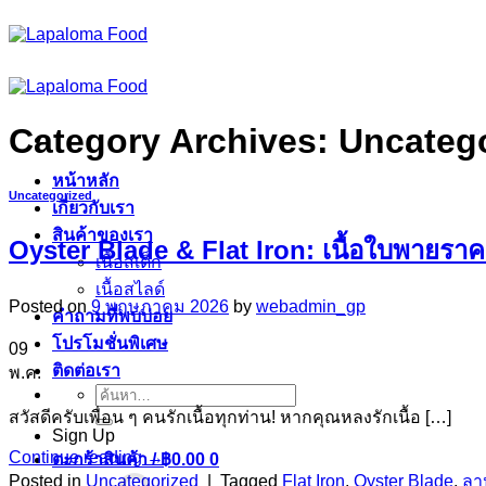
ข้าม
ไป
ยัง
เนื้อหา
Category Archives:
Uncateg
หน้าหลัก
Uncategorized
เกี่ยวกับเรา
สินค้าของเรา
Oyster Blade & Flat Iron: เนื้อใบพายราค
เนื้อสเต็ก
เนื้อสไลด์
Posted on
9 พฤษภาคม 2026
by
webadmin_gp
คำถามที่พบบ่อย
โปรโมชั่นพิเศษ
09
ติดต่อเรา
พ.ค.
ค้นหา:
สวัสดีครับเพื่อน ๆ คนรักเนื้อทุกท่าน! หากคุณหลงรักเนื้อ […]
Sign Up
Continue reading
→
ตะกร้าสินค้า /
฿
0.00
0
Posted in
Uncategorized
|
Tagged
Flat Iron
,
Oyster Blade
,
ลา