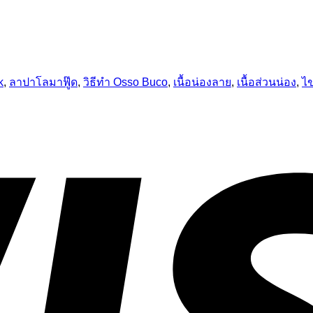
k
,
ลาปาโลมาฟู๊ด
,
วิธีทำ Osso Buco
,
เนื้อน่องลาย
,
เนื้อส่วนน่อง
,
ไข