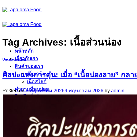
ข้าม
ไป
ยัง
เนื้อหา
Tag Archives:
เนื้อส่วนน่อง
หน้าหลัก
เกี่ยวกับเรา
Uncategorized
สินค้าของเรา
ศิลปะแห่งการตุ๋น: เมื่อ “เนื้อน่องลาย” กลาย
เนื้อสเต็ก
เนื้อสไลด์
คำถามที่พบบ่อย
Posted on
8 พฤษภาคม 2026
9 พฤษภาคม 2026
by
admin
โปรโมชั่นพิเศษ
ติดต่อเรา
ค้นหา:
Sign Up
ตะกร้าสินค้า /
฿
0.00
0