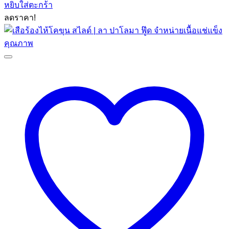
หยิบใส่ตะกร้า
was:
is:
ลดราคา!
฿259.00.
฿205.00.