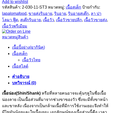
Add to wishlist
รหัสสินค้า:
2-030-11-ST3
หมวดหมู่:
เนื้อสเต็ก
ป้ายกำกับ:
lapalomafood
,
ขายส่งริบอาย
,
ริบอาย
,
ริบอายสเต๊ก
,
ลา ปา
โลมา ฟู๊ด
,
สเต๊กริบอาย
,
เนื้อวัว
,
เนื้อวัวขายปลีก
,
เนื้อวัวขายส่ง
,
เนื้อวัวพรีเมียม
หมวดหมู่สินค้า
เนื้อปิ้งย่าง(ยากินิคุ)
เนื้อสเต็ก
เนื้อวัวไทย
เนื้อสไลด์
คำอธิบาย
บทวิจารณ์ (0)
เนื้อน่อง(Shin/Shank)
หรือที่หลายคนอาจจะคุ้นๆหูในชื่อเนื้อ
น่องลาย เป็นเนื้อส่วนที่มาจากช่วงขาของวัว ซึ่งจะมีทั้งขาหน้า
และขาหลัง เนื่องจากเป็นกล้ามเนื้อที่มีการใช้งานเยอะจึงทำให้
มีไขมันน้อยและใยเนื้อเยอะ เอกลักษณ์ของเนื้อส่วนนี้คือ เวลา