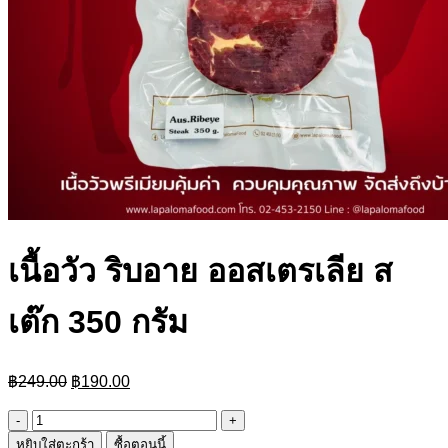
เนื้อวัว ริบอาย ออสเตรเลีย ส
เต๊ก 350 กรัม
Original
Current
฿
249.00
฿
190.00
price
price
was:
is:
จำนวน
฿249.00.
฿190.00.
หยิบใส่ตะกร้า
ซื้อตอนนี้
เนื้อ