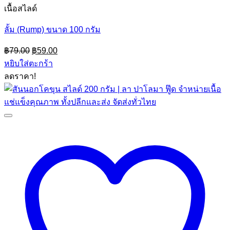
เนื้อสไลด์
ลั้ม (Rump) ขนาด 100 กรัม
Original
Current
฿
79.00
฿
59.00
price
price
หยิบใส่ตะกร้า
was:
is:
ลดราคา!
฿79.00.
฿59.00.