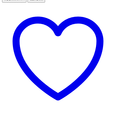
วัว
ริบ
อาย
ออสเตรเลีย
ส
เต๊ก
350
กรัม
ชิ้น