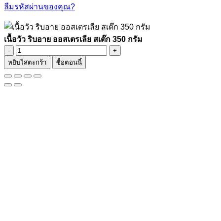
ลืมรหัสผ่านของคุณ?
เนื้อวัว ริบอาย ออสเตรเลีย สเต๊ก 350 กรัม
จำนวน
หยิบใส่ตะกร้า
ซื้อตอนนี้
เนื้อ
วัว
ริบ
อาย
ออสเตรเลีย
ส
เต๊ก
350
กรัม
ชิ้น