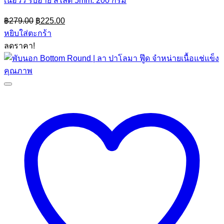
เนื้อวัว ริบอาย สไลด์ 5mm. 200 กรัม
Original
Current
฿
279.00
฿
225.00
price
price
หยิบใส่ตะกร้า
was:
is:
ลดราคา!
฿279.00.
฿225.00.