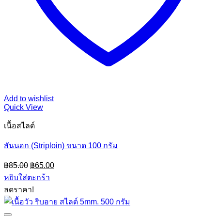
Add to wishlist
Quick View
เนื้อสไลด์
สันนอก (Striploin) ขนาด 100 กรัม
Original
Current
฿
85.00
฿
65.00
price
price
หยิบใส่ตะกร้า
was:
is:
ลดราคา!
฿85.00.
฿65.00.