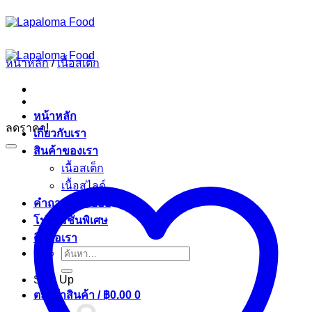
ข้าม
ไป
ยัง
หน้าหลัก
/
เนื้อสเต็ก
เนื้อหา
หน้าหลัก
ลดราคา!
เกี่ยวกับเรา
สินค้าของเรา
เนื้อสเต็ก
เนื้อสไลด์
คำถามที่พบบ่อย
โปรโมชั่นพิเศษ
ติดต่อเรา
ค้นหา:
Sign Up
ตะกร้าสินค้า /
฿
0.00
0