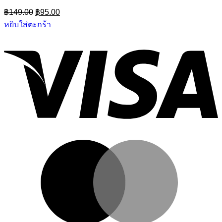
Original
Current
฿
149.00
฿
95.00
price
price
หยิบใส่ตะกร้า
was:
is:
฿149.00.
฿95.00.