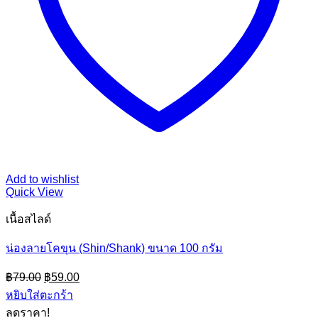
Add to wishlist
Quick View
เนื้อสไลด์
น่องลายโคขุน (Shin/Shank) ขนาด 100 กรัม
Original
Current
฿
79.00
฿
59.00
price
price
หยิบใส่ตะกร้า
was:
is:
ลดราคา!
฿79.00.
฿59.00.