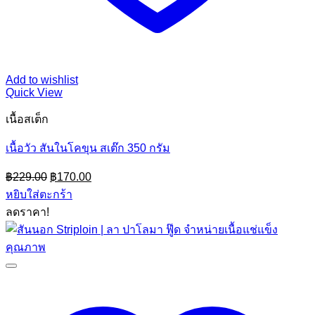
Add to wishlist
Quick View
เนื้อสเต็ก
เนื้อวัว สันในโคขุน สเต๊ก 350 กรัม
Original
Current
฿
229.00
฿
170.00
price
price
หยิบใส่ตะกร้า
was:
is:
ลดราคา!
฿229.00.
฿170.00.