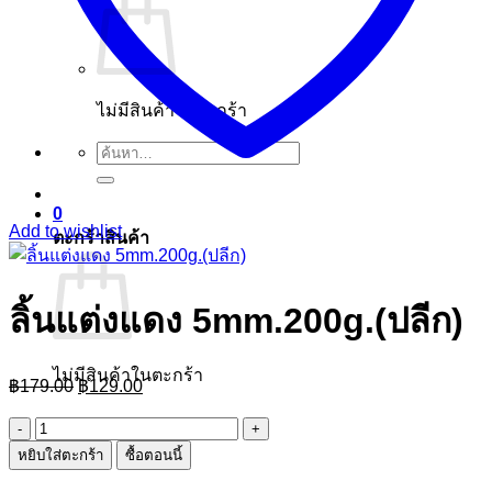
ไม่มีสินค้าในตะกร้า
ค้นหา:
0
Add to wishlist
ตะกร้าสินค้า
ลิ้นแต่งแดง 5mm.200g.(ปลีก)
ไม่มีสินค้าในตะกร้า
Original
Current
฿
179.00
฿
129.00
price
price
was:
is:
จำนวน
฿179.00.
฿129.00.
หยิบใส่ตะกร้า
ซื้อตอนนี้
ลิ้น
แต่ง