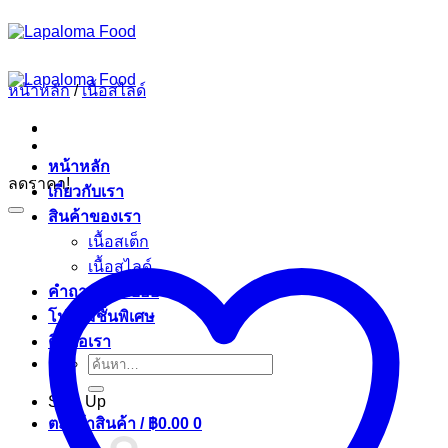
ข้าม
ไป
ยัง
หน้าหลัก
/
เนื้อสไลด์
เนื้อหา
หน้าหลัก
ลดราคา!
เกี่ยวกับเรา
สินค้าของเรา
เนื้อสเต็ก
เนื้อสไลด์
คำถามที่พบบ่อย
โปรโมชั่นพิเศษ
ติดต่อเรา
ค้นหา:
Sign Up
ตะกร้าสินค้า /
฿
0.00
0