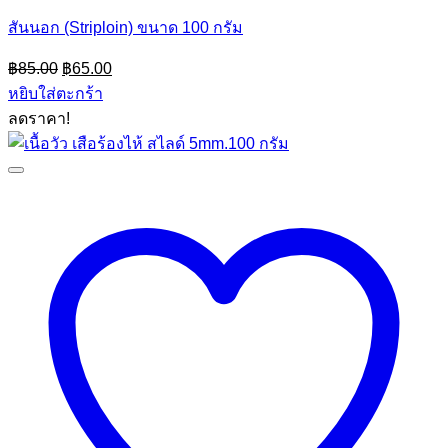
สันนอก (Striploin) ขนาด 100 กรัม
Original
Current
฿
85.00
฿
65.00
price
price
หยิบใส่ตะกร้า
was:
is:
ลดราคา!
฿85.00.
฿65.00.