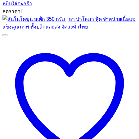
หยิบใส่ตะกร้า
was:
is:
ลดราคา!
฿169.00.
฿110.00.