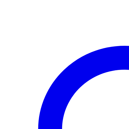
สไลด​
5mm.
100
กรัม
ชิ้น