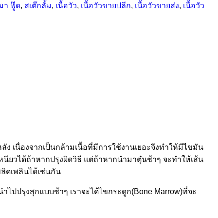
า ฟู๊ด
,
สเต๊กลั้ม
,
เนื้อวัว
,
เนื้อวัวขายปลีก
,
เนื้อวัวขายส่ง
,
เนื้อวัว
ัง เนื่องจากเป็นกล้ามเนื้อที่มีการใช้งานเยอะจึงทำให้มีไขมัน
นียวได้ถ้าหากปรุงผิดวิธี แต่ถ้าหากนำมาตุ๋นช้าๆ จะทำให้เส้น
ลิดเพลินได้เช่นกัน
ี่นำไปปรุงสุกแบบช้าๆ เราจะได้ไขกระดูก(Bone Marrow)ที่จะ