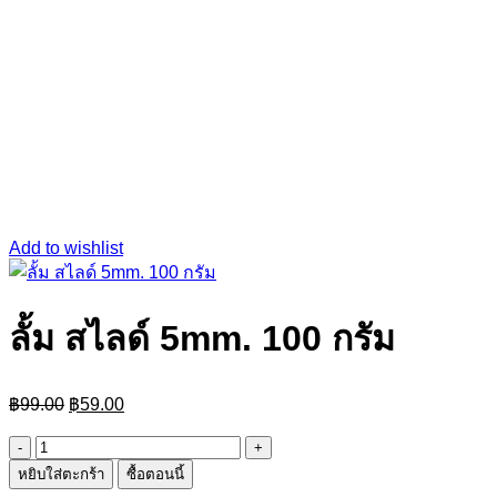
Add to wishlist
ลั้ม สไลด​์ 5mm. 100 กรัม
Original
Current
฿
99.00
฿
59.00
price
price
was:
is:
จำนวน
฿99.00.
฿59.00.
หยิบใส่ตะกร้า
ซื้อตอนนี้
ลั้ม