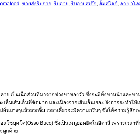
lomafood
,
ขายส่งริบอาย
,
ริบอาย
,
ริบอายสเต๊ก
,
ลั้มสไลด์
,
ลา ปาโลม
งลาย เป็นเนื้อส่วนที่มาจากช่วงขาของวัว ซึ่งจะมีทั้งขาหน้าและขาหล
ะเห็นเส้นเอ็นที่ชัดมาก และเนื่องจากเส้นเอ็นเยอะ จึงอาจจะทำให้เห
ไปหั่นบางๆแล้วลวกจิ้ม เวลาเคี้ยวจะมีความกรึบๆ ซึ่งให้ความรู้สึกเพ
 ออสโซบุคโค่(Osso Buco) ซึ่งเป็นเมนูยอดฮิตในอิตาลี เพราะเวลาท
ะดูกด้วย