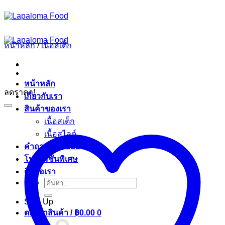
ข้าม
ไป
ยัง
หน้าหลัก
/
เนื้อสเต็ก
เนื้อหา
หน้าหลัก
ลดราคา!
เกี่ยวกับเรา
สินค้าของเรา
เนื้อสเต็ก
เนื้อสไลด์
คำถามที่พบบ่อย
โปรโมชั่นพิเศษ
ติดต่อเรา
ค้นหา:
Sign Up
ตะกร้าสินค้า /
฿
0.00
0