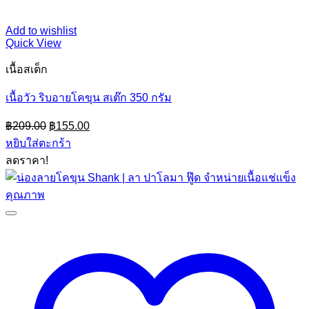
Add to wishlist
Quick View
เนื้อสเต็ก
เนื้อวัว ริบอายโคขุน สเต๊ก 350 กรัม
Original
Current
฿
209.00
฿
155.00
price
price
หยิบใส่ตะกร้า
was:
is:
ลดราคา!
฿209.00.
฿155.00.