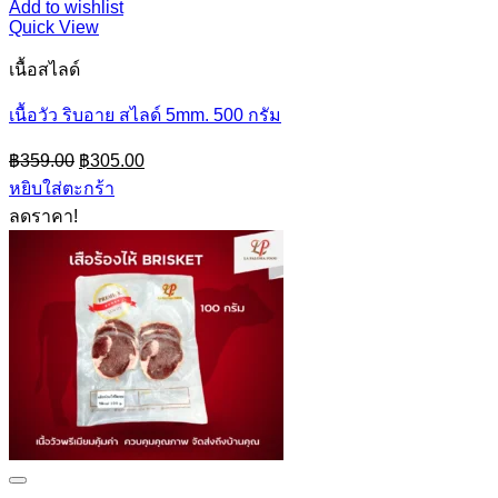
Add to wishlist
Quick View
เนื้อสไลด์
เนื้อวัว ริบอาย สไลด์ 5mm. 500 กรัม
Original
Current
฿
359.00
฿
305.00
price
price
หยิบใส่ตะกร้า
was:
is:
ลดราคา!
฿359.00.
฿305.00.