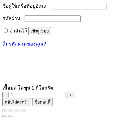
ต้องการ
ชื่อผู้ใช้หรือที่อยู่อีเมล
ต้องการ
รหัสผ่าน
จำฉันไว้
เข้าสู่ระบบ
ลืมรหัสผ่านของคุณ?
เนื้อบด โคขุน 1 กิโลกรัม
จำนวน
หยิบใส่ตะกร้า
ซื้อตอนนี้
เนื้อ
บด
โค
ขุน
1