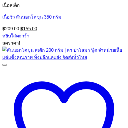
เนื้อสเต็ก
เนื้อวัว สันนอกโคขุน 350 กรัม
Original
Current
฿
209.00
฿
155.00
price
price
หยิบใส่ตะกร้า
was:
is:
ลดราคา!
฿209.00.
฿155.00.