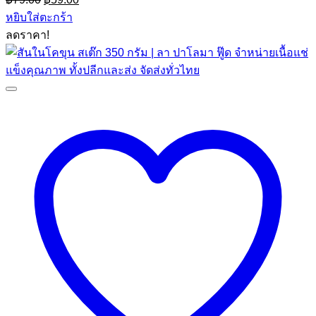
price
price
หยิบใส่ตะกร้า
was:
is:
ลดราคา!
฿79.00.
฿59.00.