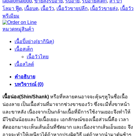
lapalomafood
,
ขายส่งริบอาย
,
ริบอาย
,
ริบอายสเต๊ก
,
ลา ปา
โลมา ฟู๊ด
,
เนื้อบด
,
เนื้อวัว
,
เนื้อวัวขายปลีก
,
เนื้อวัวขายส่ง
,
เนื้อวัว
พรีเมียม
หมวดหมู่สินค้า
เนื้อปิ้งย่าง(ยากินิคุ)
เนื้อสเต็ก
เนื้อวัวไทย
เนื้อสไลด์
คำอธิบาย
บทวิจารณ์ (0)
เนื้อน่อง(Shin/Shank)
หรือที่หลายคนอาจจะคุ้นๆหูในชื่อเนื้อ
น่องลาย เป็นเนื้อส่วนที่มาจากช่วงขาของวัว ซึ่งจะมีทั้งขาหน้า
และขาหลัง เนื่องจากเป็นกล้ามเนื้อที่มีการใช้งานเยอะจึงทำให้
มีไขมันน้อยและใยเนื้อเยอะ เอกลักษณ์ของเนื้อส่วนนี้คือ เวลา
ตัดออกมาจะเห็นเส้นเอ็นที่ชัดมาก และเนื่องจากเส้นเอ็นเยอะ จึง
อาจจะทำให้เหนียวได้ถ้าหากปรุงผิดวิธี แต่ถ้าหากนำมาตุ๋นช้าๆ