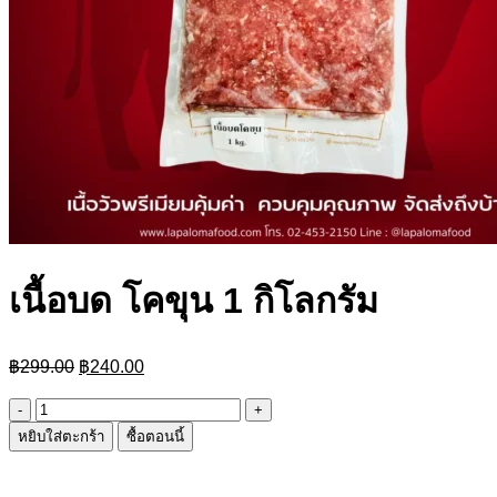
เนื้อบด โคขุน 1 กิโลกรัม
Original
Current
฿
299.00
฿
240.00
price
price
was:
is:
จำนวน
฿299.00.
฿240.00.
หยิบใส่ตะกร้า
ซื้อตอนนี้
เนื้อ
บด
โค