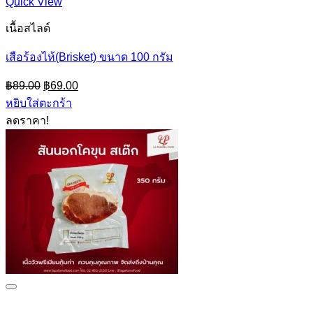
Quick View
เนื้อสไลด์
เสือร้องไห้(Brisket) ขนาด 100 กรัม
Original
Current
฿
89.00
฿
69.00
price
price
หยิบใส่ตะกร้า
was:
is:
ลดราคา!
฿89.00.
฿69.00.