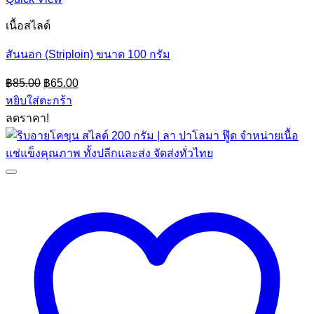
เนื้อสไลด์
สันนอก (Striploin) ขนาด 100 กรัม
Original
Current
฿
85.00
฿
65.00
price
price
หยิบใส่ตะกร้า
was:
is:
ลดราคา!
฿85.00.
฿65.00.