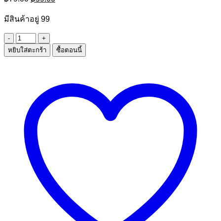
price
price
was:
is:
มีสินค้าอยู่ 99
฿79.00.
฿59.00.
จำนวน
หยิบใส่ตะกร้า
ซื้อตอนนี้
พับ
นอก
(Bottom
Round)
ขนาด
100
กรัม
ชิ้น