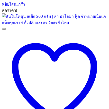
price
price
หยิบใส่ตะกร้า
was:
is:
ลดราคา!
฿79.00.
฿59.00.