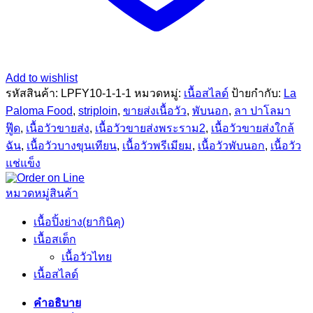
Add to wishlist
รหัสสินค้า:
LPFY10-1-1-1
หมวดหมู่:
เนื้อสไลด์
ป้ายกำกับ:
La
Paloma Food
,
striploin
,
ขายส่งเนื้อวัว
,
พับนอก
,
ลา ปาโลมา
ฟู๊ด
,
เนื้อวัวขายส่ง
,
เนื้อวัวขายส่งพระราม2
,
เนื้อวัวขายส่งใกล้
ฉัน
,
เนื้อวัวบางขุนเทียน
,
เนื้อวัวพรีเมียม
,
เนื้อวัวพับนอก
,
เนื้อวัว
แช่แข็ง
หมวดหมู่สินค้า
เนื้อปิ้งย่าง(ยากินิคุ)
เนื้อสเต็ก
เนื้อวัวไทย
เนื้อสไลด์
คำอธิบาย