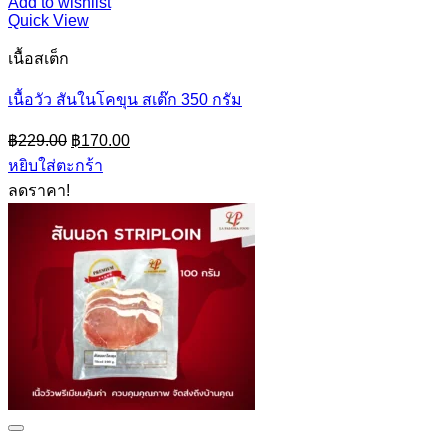
Add to wishlist
Quick View
เนื้อสเต็ก
เนื้อวัว สันในโคขุน สเต๊ก 350 กรัม
Original
Current
฿
229.00
฿
170.00
price
price
หยิบใส่ตะกร้า
was:
is:
ลดราคา!
฿229.00.
฿170.00.