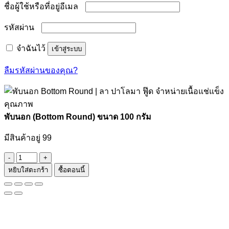
ต้องการ
ชื่อผู้ใช้หรือที่อยู่อีเมล
ต้องการ
รหัสผ่าน
จำฉันไว้
เข้าสู่ระบบ
ลืมรหัสผ่านของคุณ?
พับนอก (Bottom Round) ขนาด 100 กรัม
มีสินค้าอยู่ 99
จำนวน
หยิบใส่ตะกร้า
ซื้อตอนนี้
พับ
นอก
(Bottom
Round)
ขนาด
100