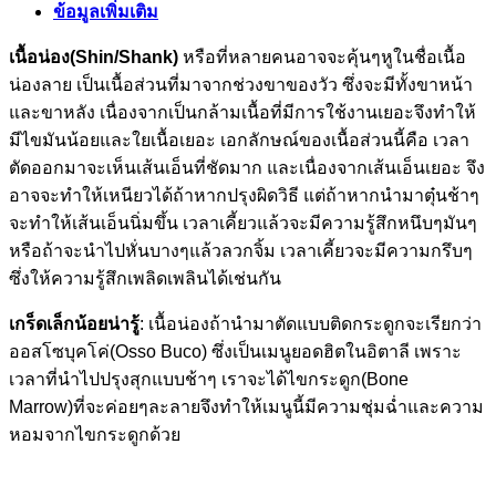
ข้อมูลเพิ่มเติม
เนื้อน่อง(Shin/Shank)
หรือที่หลายคนอาจจะคุ้นๆหูในชื่อเนื้อ
น่องลาย เป็นเนื้อส่วนที่มาจากช่วงขาของวัว ซึ่งจะมีทั้งขาหน้า
และขาหลัง เนื่องจากเป็นกล้ามเนื้อที่มีการใช้งานเยอะจึงทำให้
มีไขมันน้อยและใยเนื้อเยอะ เอกลักษณ์ของเนื้อส่วนนี้คือ เวลา
ตัดออกมาจะเห็นเส้นเอ็นที่ชัดมาก และเนื่องจากเส้นเอ็นเยอะ จึง
อาจจะทำให้เหนียวได้ถ้าหากปรุงผิดวิธี แต่ถ้าหากนำมาตุ๋นช้าๆ
จะทำให้เส้นเอ็นนิ่มขึ้น เวลาเคี้ยวแล้วจะมีความรู้สึกหนึบๆมันๆ
หรือถ้าจะนำไปหั่นบางๆแล้วลวกจิ้ม เวลาเคี้ยวจะมีความกรึบๆ
ซึ่งให้ความรู้สึกเพลิดเพลินได้เช่นกัน
เกร็ดเล็กน้อยน่ารู้
: เนื้อน่องถ้านำมาตัดแบบติดกระดูกจะเรียกว่า
ออสโซบุคโค่(Osso Buco) ซึ่งเป็นเมนูยอดฮิตในอิตาลี เพราะ
เวลาที่นำไปปรุงสุกแบบช้าๆ เราจะได้ไขกระดูก(Bone
Marrow)ที่จะค่อยๆละลายจึงทำให้เมนูนี้มีความชุ่มฉ่ำและความ
หอมจากไขกระดูกด้วย