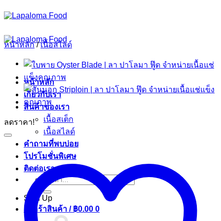
ข้าม
ไป
ยัง
หน้าหลัก
/
เนื้อสไลด์
เนื้อหา
หน้าหลัก
เกี่ยวกับเรา
สินค้าของเรา
เนื้อสเต็ก
ลดราคา!
เนื้อสไลด์
คำถามที่พบบ่อย
โปรโมชั่นพิเศษ
ติดต่อเรา
ค้นหา:
Sign Up
ตะกร้าสินค้า /
฿
0.00
0