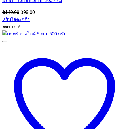
มะพร้าว สไลด์ 5mm. 200 กรัม
Original
Current
฿
149.00
฿
99.00
price
price
หยิบใส่ตะกร้า
was:
is:
ลดราคา!
฿149.00.
฿99.00.