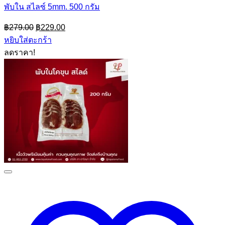
พับใน สไลซ์ 5mm. 500 กรัม
Original
Current
฿
279.00
฿
229.00
price
price
หยิบใส่ตะกร้า
was:
is:
ลดราคา!
฿279.00.
฿229.00.