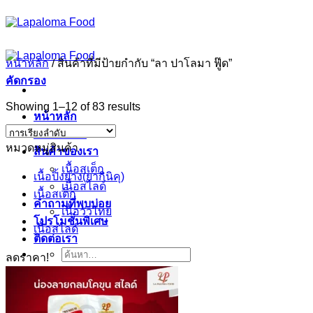
ข้าม
ไป
ยัง
หน้าหลัก
/
สินค้าที่มีป้ายกำกับ “ลา ปาโลมา ฟู๊ด”
เนื้อหา
คัดกรอง
Showing 1–12 of 83 results
หน้าหลัก
เกี่ยวกับเรา
หมวดหมู่สินค้า
สินค้าของเรา
เนื้อสเต็ก
เนื้อปิ้งย่าง(ยากินิคุ)
เนื้อสไลด์
เนื้อสเต็ก
คำถามที่พบบ่อย
เนื้อวัวไทย
โปรโมชั่นพิเศษ
เนื้อสไลด์
ติดต่อเรา
ค้นหา:
ลดราคา!
Sign Up
ตะกร้าสินค้า /
฿
0.00
0