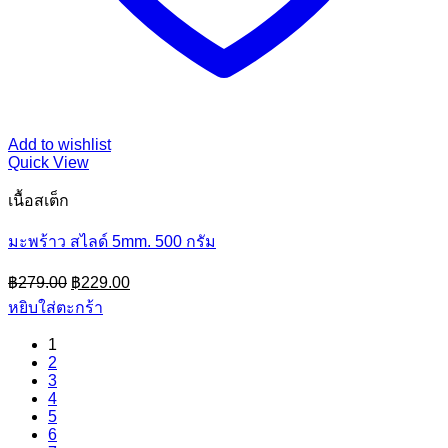
Add to wishlist
Quick View
เนื้อสเต็ก
มะพร้าว สไลด์ 5mm. 500 กรัม
Original
Current
฿
279.00
฿
229.00
price
price
หยิบใส่ตะกร้า
was:
is:
฿279.00.
฿229.00.
1
2
3
4
5
6