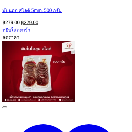
พับนอก สไลด์ 5mm. 500 กรัม
Original
Current
฿
279.00
฿
229.00
price
price
หยิบใส่ตะกร้า
was:
is:
ลดราคา!
฿279.00.
฿229.00.