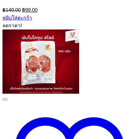
Original
Current
฿
149.00
฿
99.00
price
price
หยิบใส่ตะกร้า
was:
is:
ลดราคา!
฿149.00.
฿99.00.