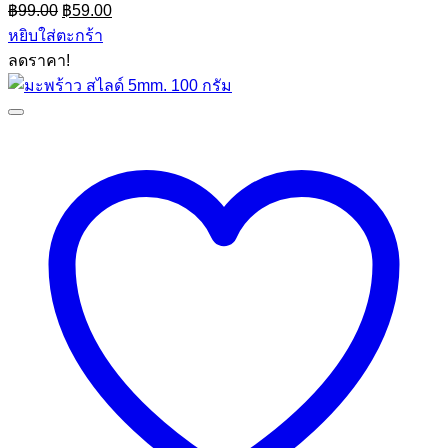
Original
Current
฿
99.00
฿
59.00
price
price
หยิบใส่ตะกร้า
was:
is:
ลดราคา!
฿99.00.
฿59.00.