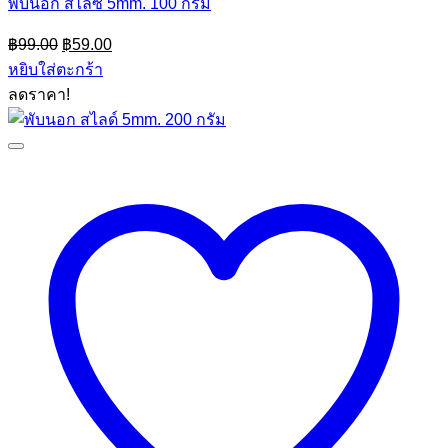
พับนอก สไลซ์ 5mm. 100 กรัม
Original
Current
฿
99.00
฿
59.00
price
price
หยิบใส่ตะกร้า
was:
is:
ลดราคา!
฿99.00.
฿59.00.