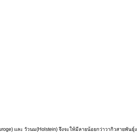
(Kuroge) และ วัวนม(Holstein) จึงจะให้มีลายน้อยกว่าวากิวสายพันธ