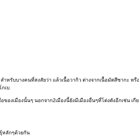
สำหรับบางคนที่สงสัยว่า แล้วเนื้อวากิว ต่างจากเนื้อมัตสึซากะ หรื
อโกเบ
มชื่อของเมืองนั้นๆ นอกจาก2เมืองนี้ยังมีเมืองอื่นๆที่โด่งดังอีกเช่น
ธุ์หลักๆด้วยกัน