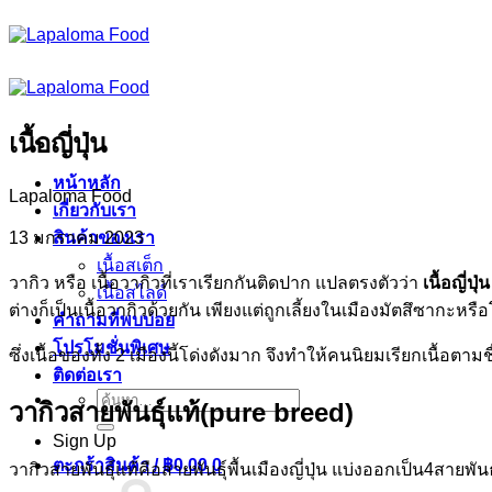
ข้าม
ไป
ยัง
เนื้อหา
เนื้อญี่ปุ่น
หน้าหลัก
Lapaloma Food
เกี่ยวกับเรา
13 มกราคม 2023
สินค้าของเรา
เนื้อสเต็ก
วากิว หรือ เนื้อวากิวที่เราเรียกกันติดปาก แปลตรงตัวว่า
เนื้อญี่ปุ่น
เนื้อสไลด์
ต่างก็เป็นเนื้อวากิวด้วยกัน เพียงแต่ถูกเลี้ยงในเมืองมัตสึซากะหรื
คำถามที่พบบ่อย
โปรโมชั่นพิเศษ
ซึ่งเนื้อของทั้ง 2 เมืองนี้โด่งดังมาก จึงทำให้คนนิยมเรียกเนื้อตา
ติดต่อเรา
ค้นหา:
วากิวสายพันธุ์แท้(pure breed)
Sign Up
ตะกร้าสินค้า /
฿
0.00
0
วากิวสายพันธุ์แท้คือสายพันธุ์พื้นเมืองญี่ปุ่น แบ่งออกเป็น4สายพัน