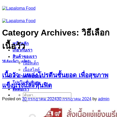
ข้าม
ไป
ยัง
เนื้อหา
Category Archives:
วิธีเลือก
หน้าหลัก
เนื้อวัว
เกี่ยวกับเรา
สินค้าของเรา
วิธีเลือกเนื้อวัว
,
เคล็ดลับ
เนื้อสเต็ก
เนื้อสไลด์
เนื้อวัว: แหล่งโปรตีนชั้นยอด เพื่อสุขภาพ
คำถามที่พบบ่อย
โปรโมชั่นพิเศษ
แข็งแรงและหุ่นฟิต
ติดต่อเรา
ค้นหา:
Posted on
30 กรกฎาคม 2024
30 กรกฎาคม 2024
by
admin
Sign Up
ตะกร้าสินค้า /
฿
0.00
0