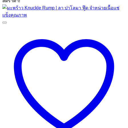
ลดราคา!
฿79.00.
฿59.00.