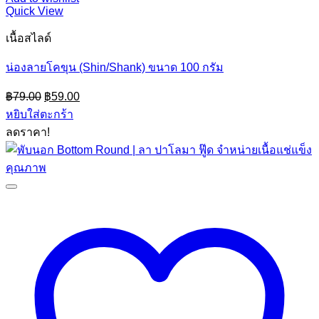
Quick View
เนื้อสไลด์
น่องลายโคขุน (Shin/Shank) ขนาด 100 กรัม
Original
Current
฿
79.00
฿
59.00
price
price
หยิบใส่ตะกร้า
was:
is:
ลดราคา!
฿79.00.
฿59.00.