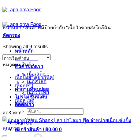
ข้าม
ไป
ยัง
หน้าหลัก
/
สินค้าที่มีป้ายกำกับ “เนื้อวัวขายส่งใกล้ฉัน”
เนื้อหา
คัดกรอง
Showing all 9 results
หน้าหลัก
เกี่ยวกับเรา
หมวดหมู่สินค้า
สินค้าของเรา
เนื้อสเต็ก
เนื้อปิ้งย่าง(ยากินิคุ)
เนื้อสไลด์
เนื้อสเต็ก
คำถามที่พบบ่อย
เนื้อวัวไทย
โปรโมชั่นพิเศษ
เนื้อสไลด์
ติดต่อเรา
ค้นหา:
ลดราคา!
Sign Up
ตะกร้าสินค้า /
฿
0.00
0