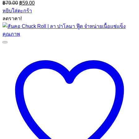
Original
Current
฿
79.00
฿
59.00
price
price
หยิบใส่ตะกร้า
was:
is:
ลดราคา!
฿79.00.
฿59.00.