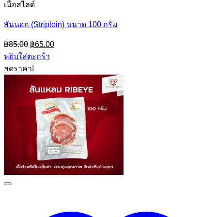
เนื้อสไลด์
สันนอก (Striploin) ขนาด 100 กรัม
Original
Current
฿
85.00
฿
65.00
price
price
หยิบใส่ตะกร้า
was:
is:
ลดราคา!
฿85.00.
฿65.00.