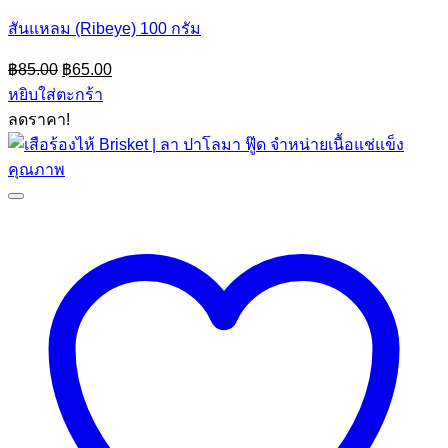
สันแหลม (Ribeye) 100 กรัม
Original
Current
฿
85.00
฿
65.00
price
price
หยิบใส่ตะกร้า
was:
is:
ลดราคา!
฿85.00.
฿65.00.