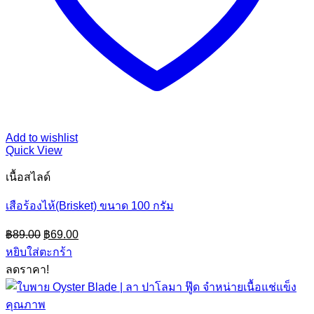
Add to wishlist
Quick View
เนื้อสไลด์
เสือร้องไห้(Brisket) ขนาด 100 กรัม
Original
Current
฿
89.00
฿
69.00
price
price
หยิบใส่ตะกร้า
was:
is:
ลดราคา!
฿89.00.
฿69.00.