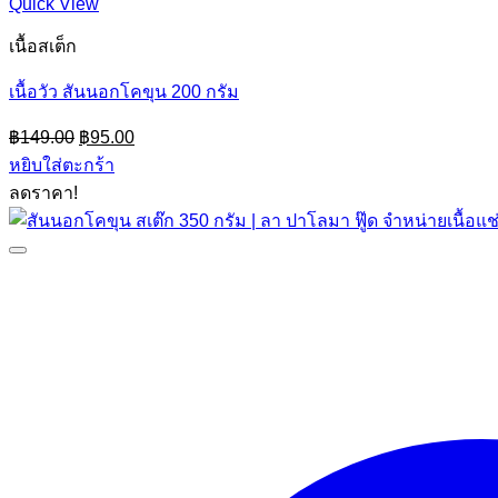
Quick View
เนื้อสเต็ก
เนื้อวัว สันนอกโคขุน 200 กรัม
Original
Current
฿
149.00
฿
95.00
price
price
หยิบใส่ตะกร้า
was:
is:
ลดราคา!
฿149.00.
฿95.00.