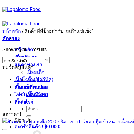
ข้าม
ไป
ยัง
เนื้อหา
หน้าหลัก
/
สินค้าที่มีป้ายกำกับ “สเต๊กแช่แข็ง”
คัดกรอง
Showing all 3 results
หน้าหลัก
เกี่ยวกับเรา
สินค้าของเรา
หมวดหมู่สินค้า
เนื้อสเต็ก
เนื้อปิ้งย่าง(ยากินิคุ)
เนื้อสไลด์
เนื้อสเต็ก
คำถามที่พบบ่อย
เนื้อวัวไทย
โปรโมชั่นพิเศษ
เนื้อสไลด์
ติดต่อเรา
ค้นหา:
ลดราคา!
Sign Up
ตะกร้าสินค้า /
฿
0.00
0