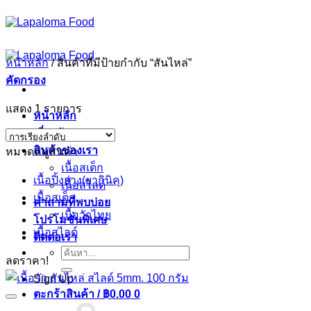
ข้าม
ไป
ยัง
หน้าหลัก
/
สินค้าที่มีป้ายกำกับ “สันไหล่”
เนื้อหา
คัดกรอง
แสดง 1 รายการ
หน้าหลัก
เกี่ยวกับเรา
สินค้าของเรา
หมวดหมู่สินค้า
เนื้อสเต็ก
เนื้อปิ้งย่าง(ยากินิคุ)
เนื้อสไลด์
เนื้อสเต็ก
คำถามที่พบบ่อย
เนื้อวัวไทย
โปรโมชั่นพิเศษ
เนื้อสไลด์
ติดต่อเรา
ค้นหา:
ลดราคา!
Sign Up
ตะกร้าสินค้า /
฿
0.00
0