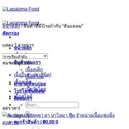
ข้าม
ไป
ยัง
หน้าหลัก
/
สินค้าที่มีป้ายกำกับ “สันแหลม”
เนื้อหา
คัดกรอง
แสดง 1 รายการ
หน้าหลัก
เกี่ยวกับเรา
สินค้าของเรา
หมวดหมู่สินค้า
เนื้อสเต็ก
เนื้อปิ้งย่าง(ยากินิคุ)
เนื้อสไลด์
เนื้อสเต็ก
คำถามที่พบบ่อย
เนื้อวัวไทย
โปรโมชั่นพิเศษ
เนื้อสไลด์
ติดต่อเรา
ค้นหา:
ลดราคา!
Sign Up
ตะกร้าสินค้า /
฿
0.00
0