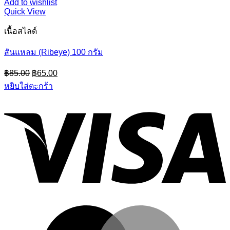
Add to wishlist
Quick View
เนื้อสไลด์
สันแหลม (Ribeye) 100 กรัม
Original
Current
฿
85.00
฿
65.00
price
price
หยิบใส่ตะกร้า
was:
is:
฿85.00.
฿65.00.