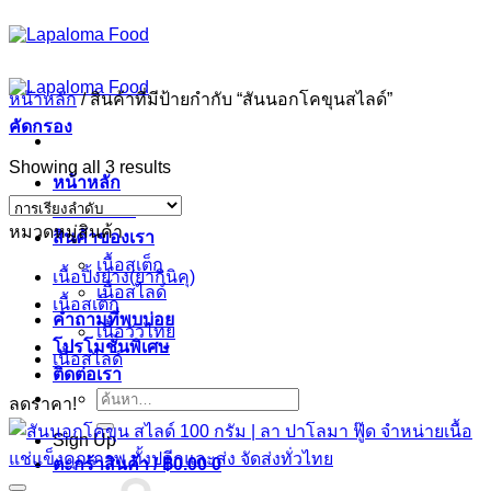
ข้าม
ไป
ยัง
หน้าหลัก
/
สินค้าที่มีป้ายกำกับ “สันนอกโคขุนสไลด์”
เนื้อหา
คัดกรอง
Showing all 3 results
หน้าหลัก
เกี่ยวกับเรา
หมวดหมู่สินค้า
สินค้าของเรา
เนื้อสเต็ก
เนื้อปิ้งย่าง(ยากินิคุ)
เนื้อสไลด์
เนื้อสเต็ก
คำถามที่พบบ่อย
เนื้อวัวไทย
โปรโมชั่นพิเศษ
เนื้อสไลด์
ติดต่อเรา
ค้นหา:
ลดราคา!
Sign Up
ตะกร้าสินค้า /
฿
0.00
0