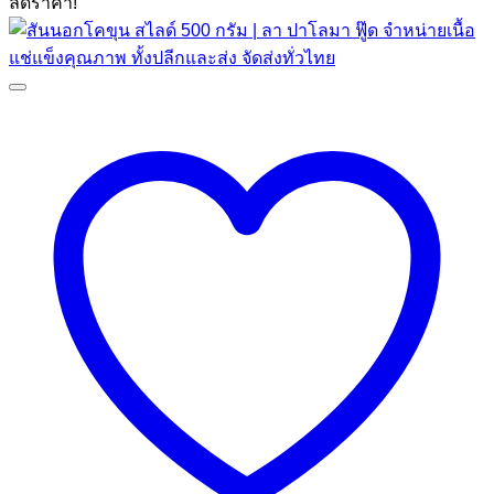
ลดราคา!
฿159.00.
฿105.00.