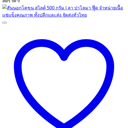
ลดราคา!
฿159.00.
฿105.00.