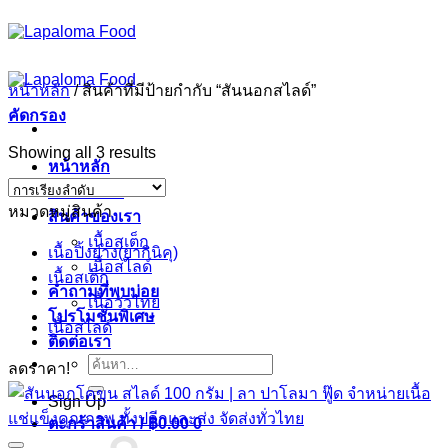
ข้าม
ไป
ยัง
หน้าหลัก
/
สินค้าที่มีป้ายกำกับ “สันนอกสไลด์”
เนื้อหา
คัดกรอง
Showing all 3 results
หน้าหลัก
เกี่ยวกับเรา
หมวดหมู่สินค้า
สินค้าของเรา
เนื้อสเต็ก
เนื้อปิ้งย่าง(ยากินิคุ)
เนื้อสไลด์
เนื้อสเต็ก
คำถามที่พบบ่อย
เนื้อวัวไทย
โปรโมชั่นพิเศษ
เนื้อสไลด์
ติดต่อเรา
ค้นหา:
ลดราคา!
Sign Up
ตะกร้าสินค้า /
฿
0.00
0