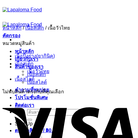
ข้าม
ไป
ยัง
หน้าหลัก
/
เนื้อสเต็ก
/
เนื้อวัวไทย
เนื้อหา
คัดกรอง
หมวดหมู่สินค้า
หน้าหลัก
เนื้อปิ้งย่าง(ยากินิคุ)
เกี่ยวกับเรา
เนื้อสเต็ก
สินค้าของเรา
เนื้อวัวไทย
เนื้อสเต็ก
เนื้อสไลด์
เนื้อสไลด์
คำถามที่พบบ่อย
ไม่พบสินค้าตรงกับที่คุณเลือก
โปรโมชั่นพิเศษ
ติดต่อเรา
ค้นหา:
Sign Up
ตะกร้าสินค้า /
฿
0.00
0